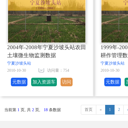
2004年-2008年宁夏沙坡头站农田
1999年-
土壤微生物监测数据
耕作管理数
宁夏沙坡头站
宁夏沙坡头站
2010-10-30
访问量：754
2010-10-30
元数据
加入资源车
访问
元数据
首页
«
1
2
当前第
1
页, 共
2
页,
18
条数据