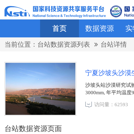
首页
数据资源
实
当前位置：
台站数据资源列表
台站详情
宁夏沙坡头沙漠
沙坡头站沙漠研究试验站
3000mm, 年平均
访问量：62593
台站数据资源页面