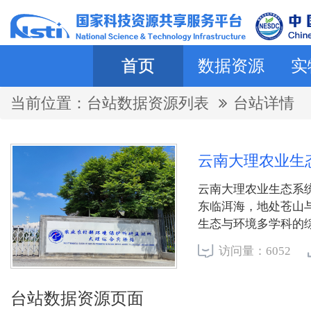
首页
数据资源
实
当前位置：
台站数据资源列表
台站详情
云南大理农业生
云南大理农业生态系统国
东临洱海，地处苍山
生态与环境多学科的
学前沿，大理站立足
访问量：6052
范：1、农业资源生
构、功能及各要素（
式构建与示范推广。
台站数据资源页面