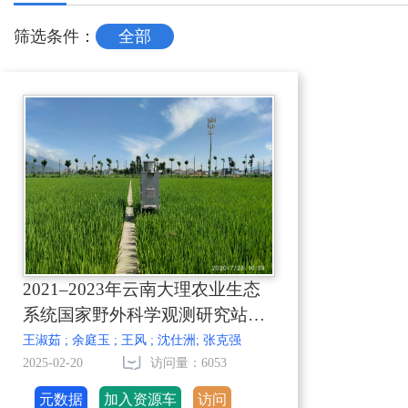
筛选条件：
全部
2021–2023年云南大理农业生态
系统国家野外科学观测研究站氮
磷干湿沉降数据集
王淑茹 ; 余庭玉 ; 王风 ; 沈仕洲; 张克强
2025-02-20
访问量：6053
元数据
加入资源车
访问