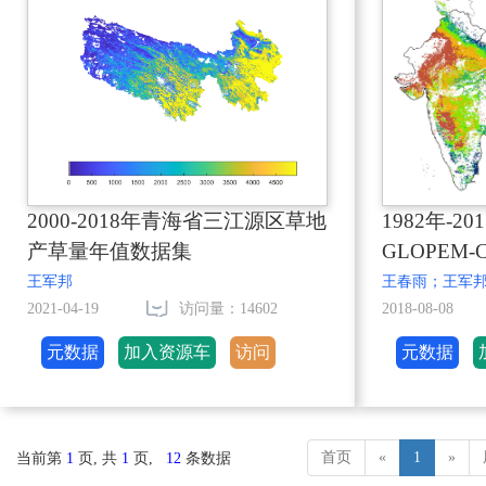
2000-2018年青海省三江源区草地
1982年-
产草量年值数据集
GLOPEM
量数据集
王军邦
王春雨；王军
2021-04-19
访问量：14602
2018-08-08
元数据
加入资源车
访问
元数据
首页
«
1
»
当前第
1
页, 共
1
页,
12
条数据