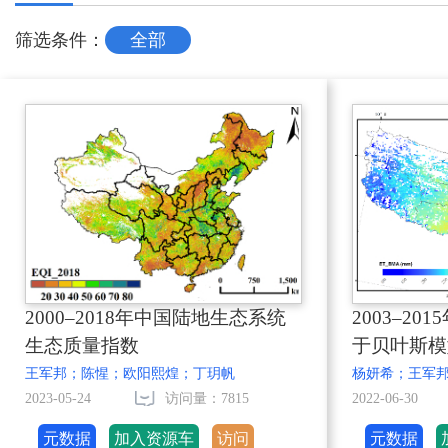
筛选条件：
全部
2000–2018年中国陆地生态系统
2003–2
生态质量指数
于贝叶斯模
据集
王军邦；陈惺；欧阳熙煌；丁玥帆
杨妍希；王军
2023-05-24
访问量：7815
2022-06-30
元数据
加入资源车
访问
元数据