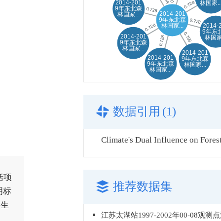
数据引用
(1)
括项
推荐数据集
明标
家生