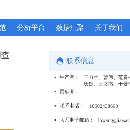
范
分析平台
数据汇聚
关于我们
调查
联系信息
生产者
：
王力华、曹伟、范春
庆贵、王文杰、于景
贡献者
：
联系电话
：
18602438698
联系电子邮箱
：
lhwang@iae.ac