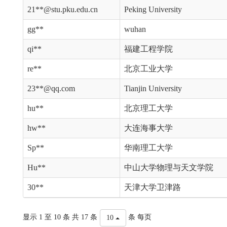
21**@stu.pku.edu.cn
Peking University
gg**
wuhan
qi**
福建工程学院
re**
北京工业大学
23**@qq.com
Tianjin University
hu**
北京理工大学
hw**
大连海事大学
Sp**
华南理工大学
Hu**
中山大学物理与天文学院
30**
天津大学卫津路
显示 1 至 10 条 共 17 条
条 每页
10