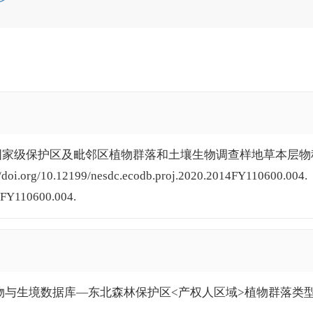
北森林国家级保护区及毗邻区植物群落和土壤生物调查样地草本层物
rg/10.12199/nesdc.ecodb.proj.2020.2014FY110600.004.
14FY110600.004.
北植物与生境数据库—东北森林保护区<产权人区域>植物群落类