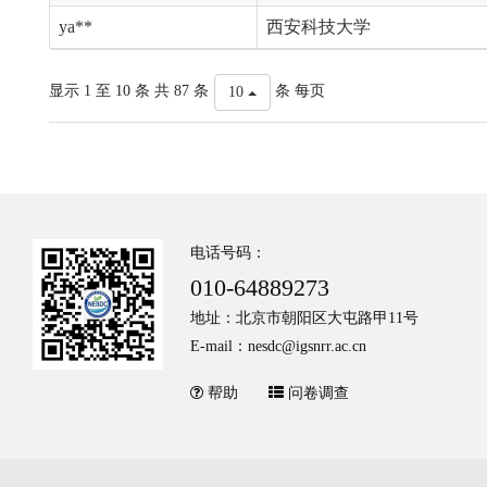
ya**
西安科技大学
显示 1 至 10 条 共 87 条
条 每页
10
电话号码：
010-64889273
地址：北京市朝阳区大屯路甲11号
E-mail：nesdc@igsnrr.ac.cn
帮助
问卷调查