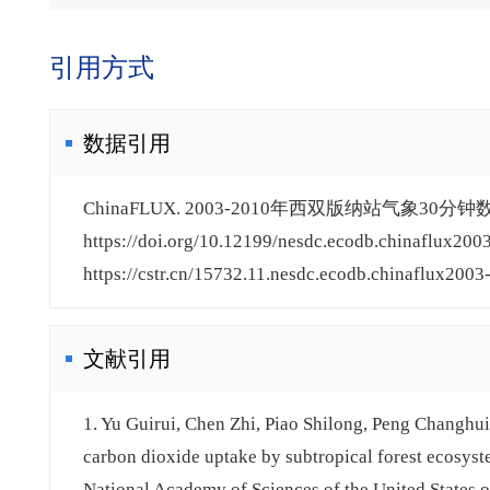
引用方式
数据引用
ChinaFLUX. 2003-2010年西双版纳站气象30分钟
https://doi.org/10.12199/nesdc.ecodb.chinaflux200
https://cstr.cn/15732.11.nesdc.ecodb.chinaflux2003
文献引用
1. Yu Guirui, Chen Zhi, Piao Shilong, Peng Changhui
carbon dioxide uptake by subtropical forest ecosyst
National Academy of Sciences of the United States 