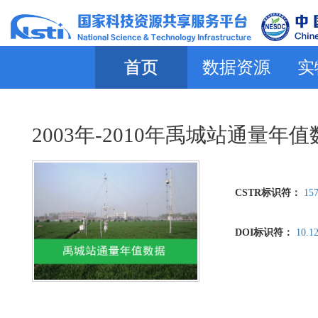
首页
数据资源
实
2003年-2010年禹城站通量年
CSTR标识符：
157
DOI标识符：
10.1