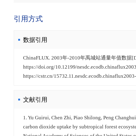
引用方式
数据引用
ChinaFLUX. 2003年-2010年禹城站通量年值数据[
https://doi.org/10.12199/nesdc.ecodb.chinaflux200
https://cstr.cn/15732.11.nesdc.ecodb.chinaflux2003
文献引用
1. Yu Guirui, Chen Zhi, Piao Shilong, Peng Changhui
carbon dioxide uptake by subtropical forest ecosyst
National Academy of Sciences of the United States 