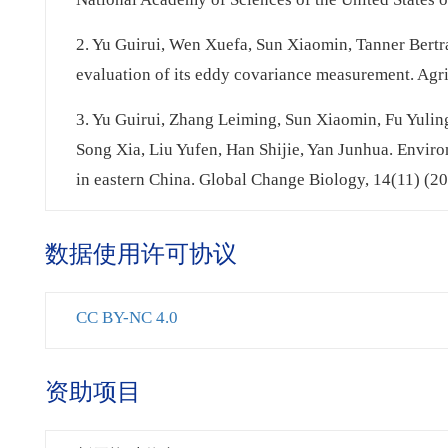
2. Yu Guirui, Wen Xuefa, Sun Xiaomin, Tanner Bert
evaluation of its eddy covariance measurement. Agr
3. Yu Guirui, Zhang Leiming, Sun Xiaomin, Fu Yul
Song Xia, Liu Yufen, Han Shijie, Yan Junhua. Enviro
in eastern China. Global Change Biology, 14(11) (2
数据使用许可协议
CC BY-NC 4.0
资助项目