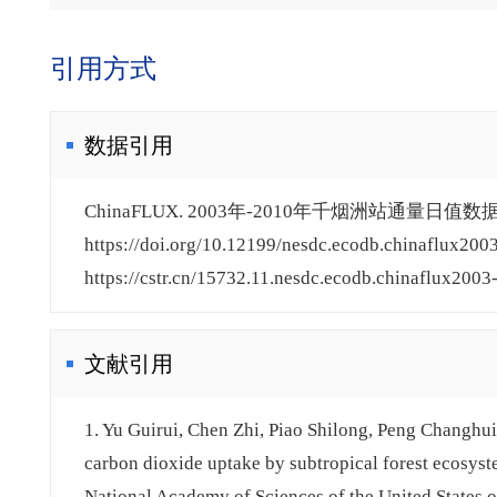
引用方式
数据引用
ChinaFLUX. 2003年-2010年千烟洲站通量日值数据
https://doi.org/10.12199/nesdc.ecodb.chinaflux200
https://cstr.cn/15732.11.nesdc.ecodb.chinaflux2003
文献引用
1. Yu Guirui, Chen Zhi, Piao Shilong, Peng Changhui
carbon dioxide uptake by subtropical forest ecosyst
National Academy of Sciences of the United States 