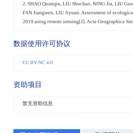
2. SHAO Quanqin, LIU Shuchao, NING Jia, LIU G
FAN Jiangwen, LIU Jiyuan. Assessment of ecological 
2019 using remote sensing[J]. Acta Geographica Sin
数据使用许可协议
CC BY-NC 4.0
资助项目
暂无资助信息