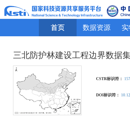
首页
数据资源
实
三北防护林建设工程边界数据
CSTR标识符：
157
DOI标识符：
10.1