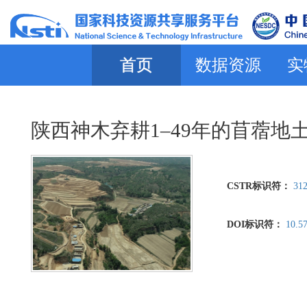
首页
数据资源
实
陕西神木弃耕1–49年的苜蓿
CSTR标识符：
312
DOI标识符：
10.5