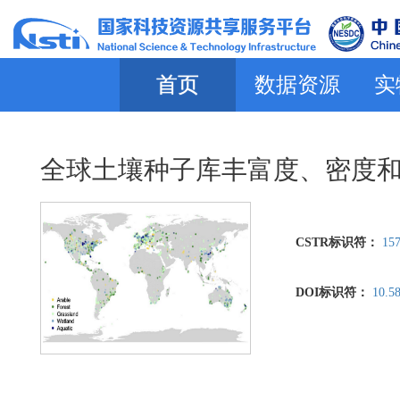
首页
数据资源
实
全球土壤种子库丰富度、密度
CSTR标识符：
157
DOI标识符：
10.5