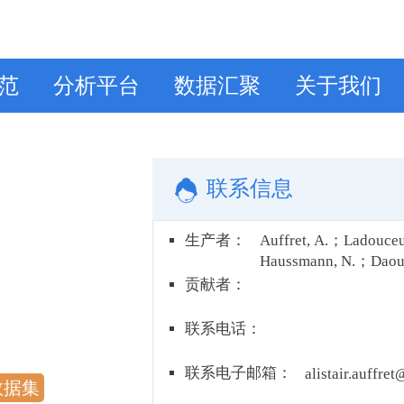
范
分析平台
数据汇聚
关于我们
联系信息
生产者
：
Auffret, A.；Ladouceu
Haussmann, N.；Daout
Elumeeva, T.；Kačergy
贡献者
：
Knape, J.；Kotowska
Low, M.；Onipchenko
联系电话
：
Paquet, M.；Rubene,
Plue, J.
联系电子邮箱
：
alistair.auffret
数据集