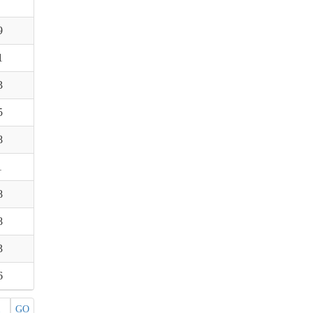
9
1
3
5
8
1
8
8
3
6
GO