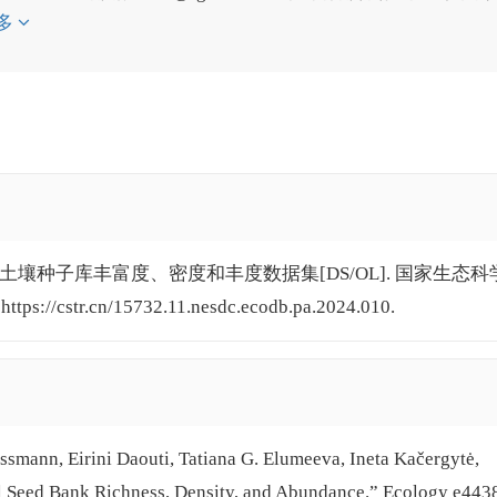
多
n, N.等. 全球土壤种子库丰富度、密度和丰度数据集[DS/OL]. 国家生态科
tps://cstr.cn/15732.11.nesdc.ecodb.pa.2024.010.
ussmann, Eirini Daouti, Tatiana G. Elumeeva, Ineta Kačergytė,
oil Seed Bank Richness, Density, and Abundance.” Ecology e443