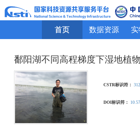
首页
数据资源
实
鄱阳湖不同高程梯度下湿地植
CSTR标识符：
312
DOI标识符：
10.5