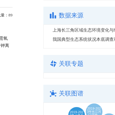
数据来源
载量：
89
需氧
、钾离
关联专题
关联图谱