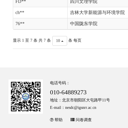
FD**
四川文理学院
ch**
吉林大学新能源与环境学院
76**
中国陇东学院
显示 1 至 7 条 共 7 条
条 每页
10
电话号码：
010-64889273
地址：北京市朝阳区大屯路甲11号
E-mail：nesdc@igsnrr.ac.cn
帮助
问卷调查