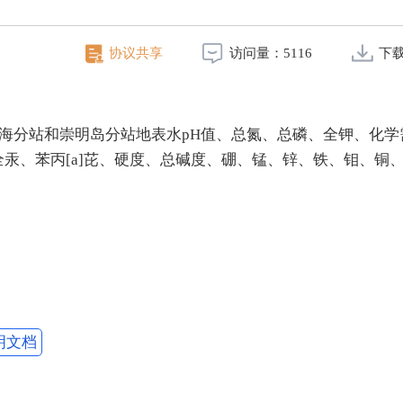
协议共享
访问量：
5116
下
东金海分站和崇明岛分站地表水pH值、总氮、总磷、全钾、化学
汞、苯丙[a]芘、硬度、总碱度、硼、锰、锌、铁、钼、铜
明文档