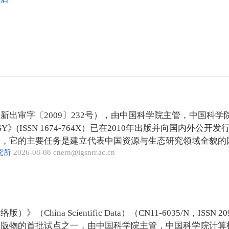
出审字〔2009〕232号），由中国科学院主管，中国科学院
74-764X）已在2010年出版并向国内外公开发行。 《JOURNAL OF RESOURCES AND ECOLOGY》的出版发行是
事，它的主要任务是建立代表中国资源与生态研究领域全貌的
究所
2026-08-08 cnern@igsnrr.ac.cn
OURNAL OF RESOURCES AND ECOLOGY》由我国著名生态学家李文华院士担任主编，
骨干和部分国际专家组成。 《JOURNAL OF RESOURCES AND ECOLOGY》立足国内，面向世界广征
织针对性较强的科技论文。
（China Scientific Data）（CN11-6035/N
版物的首批试点之一，由中国科学院主管，中国科学院计算机网