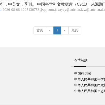
行，中英文，季刊。 中国科学引文数据库（CSCD）来源
心
2026-08-08 1295430758@qq.com,javayzy@cnic.cn,lzw@cnic.cn,t
工作的有效评价机制，推动数据科学的发展，促进科学数据的可发
重用（REUSABLE）。
首页
«
1
»
尾页
友情链接
中国科学院
中华人民共和国科学
中华人民共和国民政
中华人民共和国生态