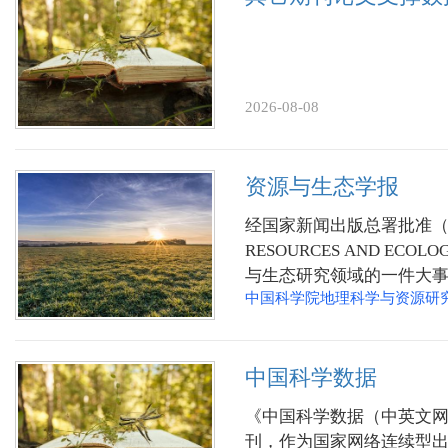
2026-08-08
资源与生态学报
经国家新闻出版总署批准（新
RESOURCES AND ECOLOGY》(ISSN 16
与生态研究领域的一件大
中国科学院地理科学与资源研
重要进展和先进成果，促进该领域的国际学术交流和科学研究发展。 《J
编委会和特约审稿人主要由国内从事资源与生态研究的一线
稿源，同时也有目的地组
中国科学数据
《中国科学数据（中英文网络版）》
刊，作为国家网络连续型出