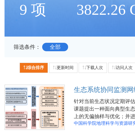
9 项
3822.26
筛选条件：
全部
综合排序
更新时间
下载人次
访问人次
生态系统协同监测网
针对当前生态状况定期评
课题提出一种面向典型生
上的无偏抽样与优化；并进
中国科学院地理科学与资源研
找最优空间布局方案；研
的生态监测网络布局优化