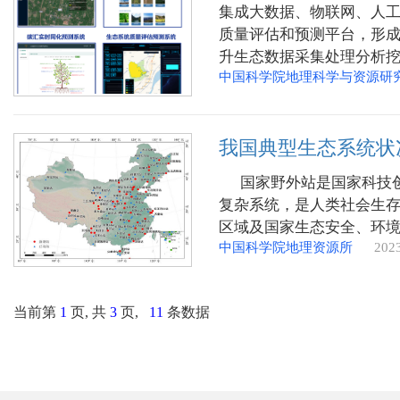
集成大数据、物联网、人
合作研究网络发展；(2)缅
质量评估和预测平台，形成
学生2-5、培养青年技术人
升生态数据采集处理分析
中国科学院地理科学与资源研
我国典型生态系统状
国家野外站是国家科技创
复杂系统，是人类社会生
区域及国家生态安全、环
中国科学院地理资源所
20
我国生态系统状态的时空变化，揭示其演变规律的基础性工作。 
标准化和本底状况数据亟待
市野外站观测技术体系，并
当前第
1
页, 共
3
页,
11
条数据
时间连续（5年及以上）的
开展跨站点数据综合分析