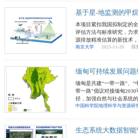
基于星-地监测的甲
本项目紧扣我国拟制定的全
评估方法与标准研究，力
源排放精准估算的新技术
南京大学
2025-11-26 
些工作，项目实现了全球
质量控制流程。
缅甸可持续发展问题
缅甸是共建“一带一路”、
带一路”倡议对接缅甸20
径，加强自然与社会系统
中国科学院地理科学与资源研
经济发展评价等大量研究
甸经济、社会、资源和环境
不仅是对习近平主席明确提
生态系统大数据智能
国2030可持续发展目标
路”沿线的南亚东南亚科技