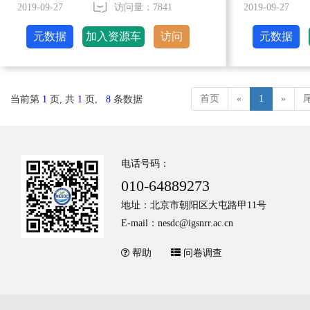
2019-09-27
访问量：7841
2019-09-27
元数据
加入资源车
访问
元数据
首页
«
1
»
当前第
1
页, 共
1
页,
8
条数据
电话号码：
010-64889273
地址：北京市朝阳区大屯路甲11号
E-mail：nesdc@igsnrr.ac.cn
帮助
问卷调查