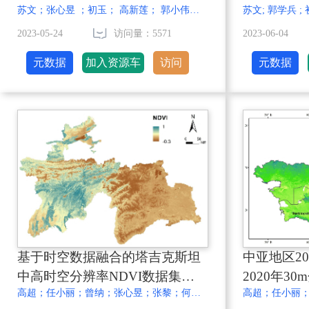
苏文；张心昱 ；初玉； 高新莲； 郭小伟；姜峻； 李国振；连杰；林丽莎 ；汪树超； 杨淇越；张志山；朱元骏；盛钰；王国梁； 王小亮；白永飞；马健；崔清国；杜娟；曾凡江； 李向义； 李新荣
2023-05-24
访问量：5571
2023-06-04
元数据
加入资源车
访问
元数据
基于时空数据融合的塔吉克斯坦
中亚地区200
中高时空分辨率NDVI数据集
2020年3
高超；任小丽；曾纳；张心昱；张黎；何洪林；刘畅
（2010-2020）
NDVI数据