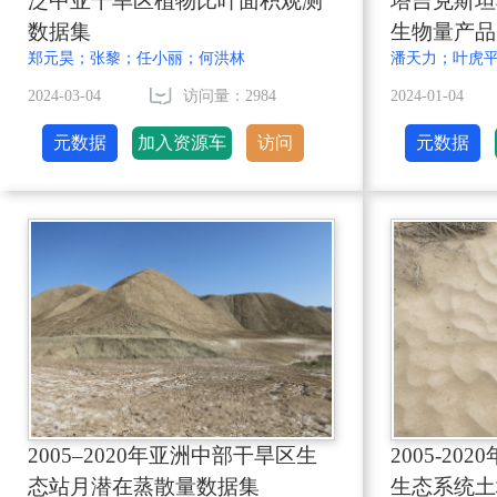
泛中亚干旱区植物比叶面积观测
塔吉克斯坦
数据集
生物量产品
郑元昊；张黎；任小丽；何洪林
2024-03-04
访问量：2984
2024-01-04
元数据
加入资源车
访问
元数据
2005–2020年亚洲中部干旱区生
2005-2
态站月潜在蒸散量数据集
生态系统土