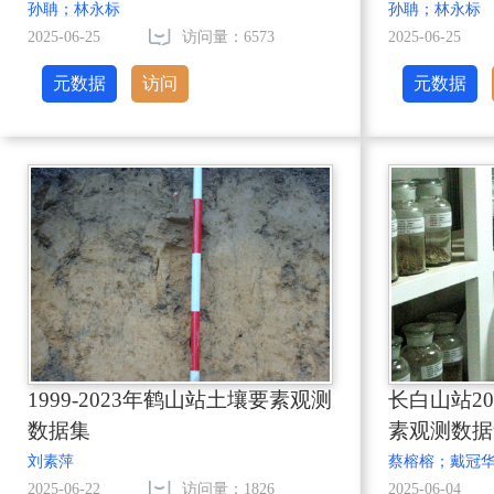
孙聃；林永标
孙聃；林永标
2025-06-25
访问量：6573
2025-06-25
元数据
访问
元数据
1999-2023年鹤山站土壤要素观测
长白山站20
数据集
素观测数据
刘素萍
蔡榕榕；戴冠
2025-06-22
访问量：1826
2025-06-04