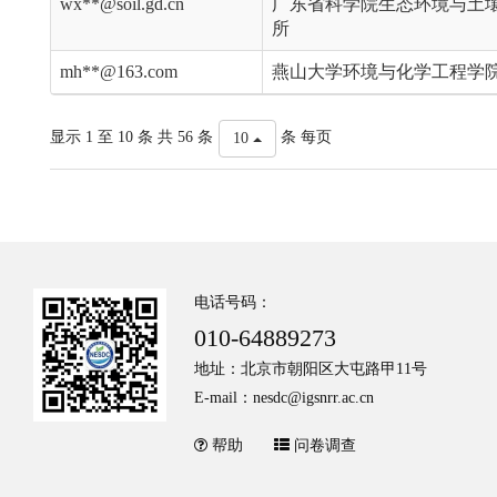
wx**@soil.gd.cn
广东省科学院生态环境与土
所
mh**@163.com
燕山大学环境与化学工程学
显示 1 至 10 条 共 56 条
条 每页
10
电话号码：
010-64889273
地址：北京市朝阳区大屯路甲11号
E-mail：nesdc@igsnrr.ac.cn
帮助
问卷调查