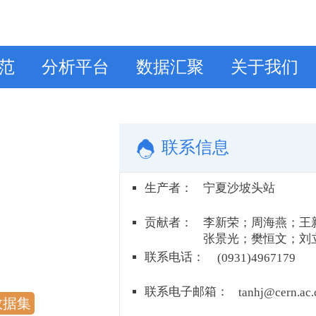
范
分析平台
数据汇聚
关于我们
联系信息
生产者
：
宁夏沙坡头站
贡献者
：
李新荣；周海燕；王
张景光；樊恒文；刘
赵金龙；李爱霞；张
联系电话
：
(0931)4967179
贾晓红；何明珠；谭
赵昕；李小军；贾荣
联系电子邮箱
：
tanhj@cern.ac.
数据集
永平