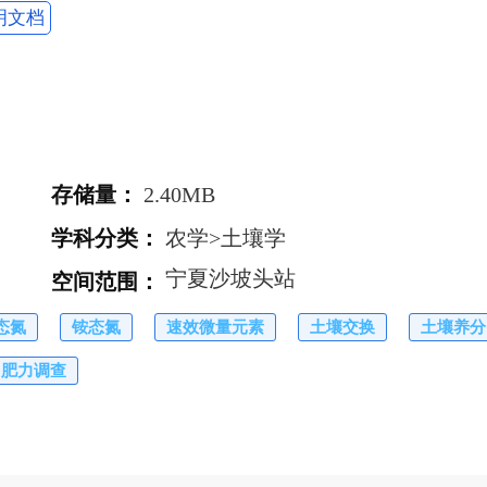
明文档
存储量
：
2.40MB
学科分类
：
农学>土壤学
宁夏沙坡头站
空间范围
：
态氮
铵态氮
速效微量元素
土壤交换
土壤养分
肥力调查