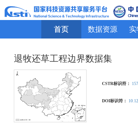
首页
数据资源
实
退牧还草工程边界数据集
CSTR标识符：
157
DOI标识符：
10.1