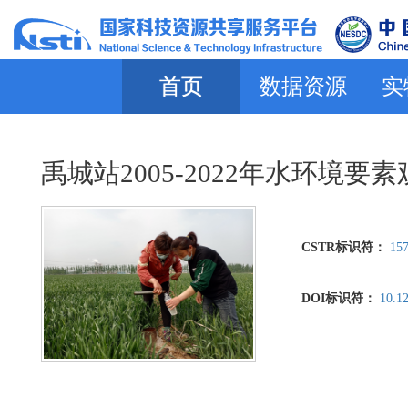
首页
数据资源
实
禹城站2005-2022年水环境要
CSTR标识符：
157
DOI标识符：
10.1