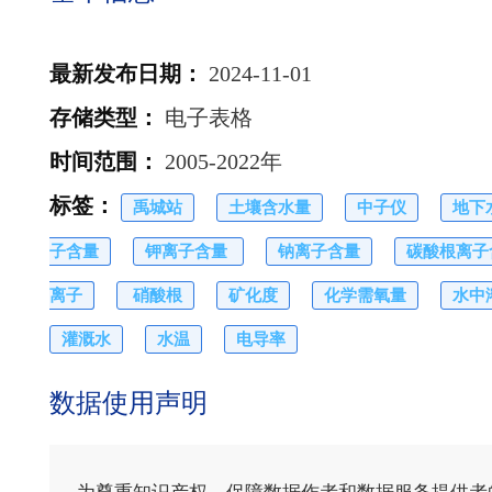
最新发布日期
：
2024-11-01
存储类型
：
电子表格
时间范围
：
2005-2022年
标签
：
禹城站
土壤含水量
中子仪
地下
子含量
钾离子含量
钠离子含量
碳酸根离子
离子
硝酸根
矿化度
化学需氧量
水中
灌溉水
水温
电导率
数据使用声明