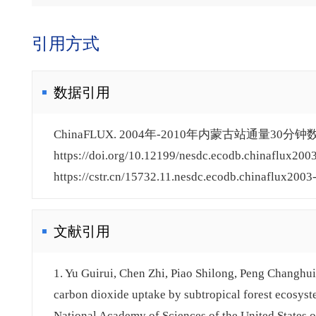
引用方式
数据引用
ChinaFLUX. 2004年-2010年内蒙古站通量30分钟
https://doi.org/10.12199/nesdc.ecodb.chinaflux20
https://cstr.cn/15732.11.nesdc.ecodb.chinaflux200
文献引用
1. Yu Guirui, Chen Zhi, Piao Shilong, Peng Changhui
carbon dioxide uptake by subtropical forest ecosyst
National Academy of Sciences of the United States 