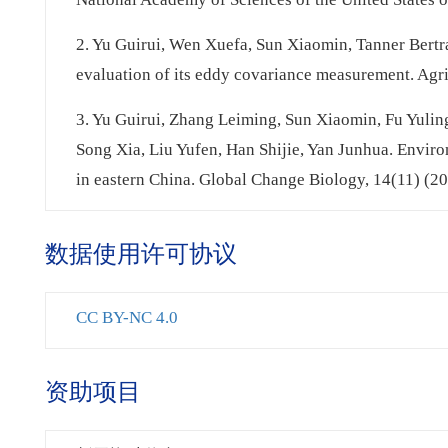
2. Yu Guirui, Wen Xuefa, Sun Xiaomin, Tanner Bert
evaluation of its eddy covariance measurement. Agr
3. Yu Guirui, Zhang Leiming, Sun Xiaomin, Fu Yul
Song Xia, Liu Yufen, Han Shijie, Yan Junhua. Enviro
in eastern China. Global Change Biology, 14(11) (2
数据使用许可协议
CC BY-NC 4.0
资助项目